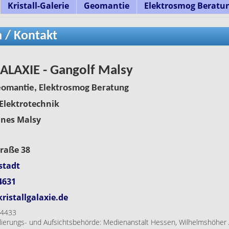
Kristall-Galerie
Geomantie
Elektrosmog Beratu
 / Kontakt
ALAXIE - Gangolf Malsy
eomantie, Elektrosmog Beratung
 Elektrotechnik
nes Malsy
raße 38
stadt
4631
ristallgalaxie.de
4433
erungs- und Aufsichtsbehörde:
Medienanstalt Hessen, Wilhelmshöher A