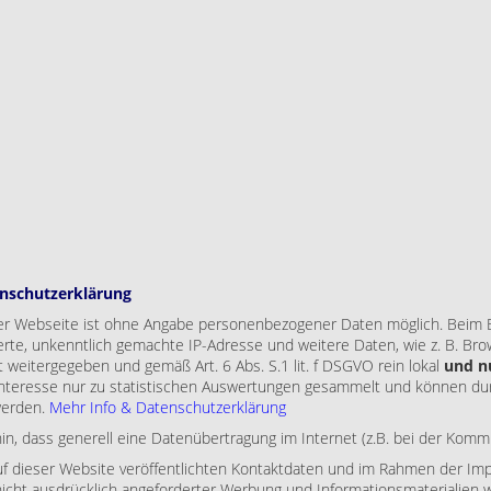
nschutzerklärung
er Webseite ist ohne Angabe personenbezogener Daten möglich. Beim 
rte, unkenntlich gemachte IP-Adresse und weitere Daten, wie z. B. Bro
 weitergegeben und gemäß Art. 6 Abs. S.1 lit. f DSGVO rein lokal
und n
Interesse nur zu statistischen Auswertungen gesammelt und können du
werden.
Mehr Info & Datenschutzerklärung
in, dass generell eine Datenübertragung im Internet (z.B. bei der Komm
f dieser Website veröffentlichten Kontaktdaten und im Rahmen der Impr
cht ausdrücklich angeforderter Werbung und Informationsmaterialien wi