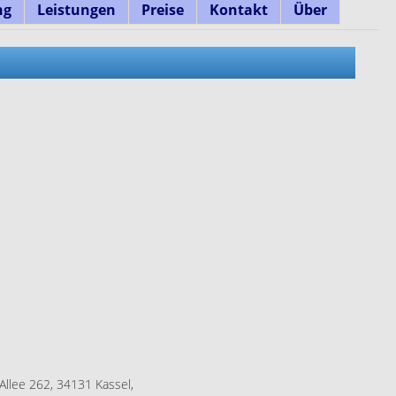
ng
Leistungen
Preise
Kontakt
Über
llee 262, 34131 Kassel,