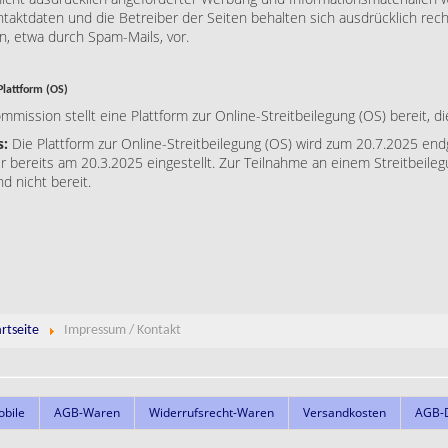
taktdaten und die Betreiber der Seiten behalten sich ausdrücklich rech
, etwa durch Spam-Mails, vor
.
Plattform (OS)
mission stellt eine Plattform zur Online-Streitbeilegung (OS) bereit, di
s:
Die Plattform zur Online-Streitbeilegung (OS) wird zum 20.7.2025 end
r bereits am 20.3.2025 eingestellt. Zur Teilnahme an einem Streitbeileg
nd nicht bereit.
artseite
Impressum / Kontakt
obile
AGB-Waren
Widerrufsrecht-Waren
Versandkosten
AGB-D