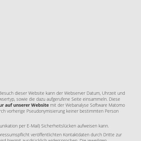
Besuch dieser Website kann der Webserver Datum, Uhrzeit und
wsertyp, sowie die dazu aufgerufene Seite einsammeln. Diese
ur auf unserer Website
mit der Webanalyse Software Matomo
rch vorherige Pseudonymisierung keiner bestimmten Person
unikation per E-Mail) Sicherheitslücken aufweisen kann.
essumspflicht veröffentlichten Kontaktdaten durch Dritte zur
rd hiermit ausdrücklich widersprochen. Die jeweiligen