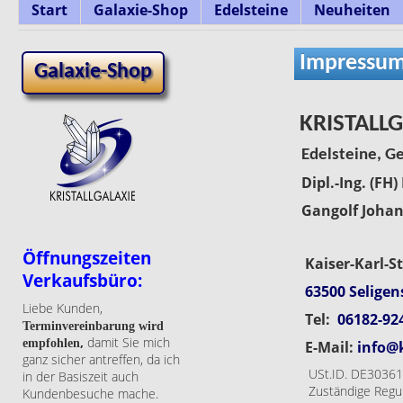
Start
Galaxie-Shop
Edelsteine
Neuheiten
Impressum
Galaxie-Shop
KRISTALLG
Edelsteine, G
Dipl.-Ing. (FH)
Gangolf Johan
Öffnungszeiten
Kaiser-Karl-St
Verkaufsbüro:
63500 Seligen
Liebe Kunden,
Tel:
06182-92
Terminvereinbarung wird
,
damit Sie mich
empfohlen
E-Mail:
info@k
ganz sicher antreffen, da ich
USt.ID. DE30361
in der Basiszeit auch
Zuständige Reguli
Kundenbesuche mache.