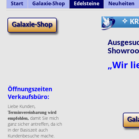
Start
Galaxie-Shop
Edelsteine
Neuheiten
✧ KR
Galaxie-Shop
Ausgesuc
Showroom
„Wir li
Öffnungszeiten
Verkaufsbüro:
Liebe Kunden,
Terminvereinbarung wird
,
damit Sie mich
empfohlen
Gal
ganz sicher antreffen, da ich
in der Basiszeit auch
Kundenbesuche mache.