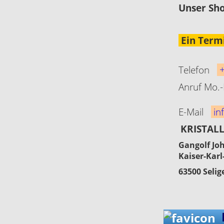
Unser Sho
Ein Term
Telefon
+
Anruf Mo.-
E-Mail
inf
KRISTAL
Gangolf Jo
Kaiser-Karl
63500 Seli