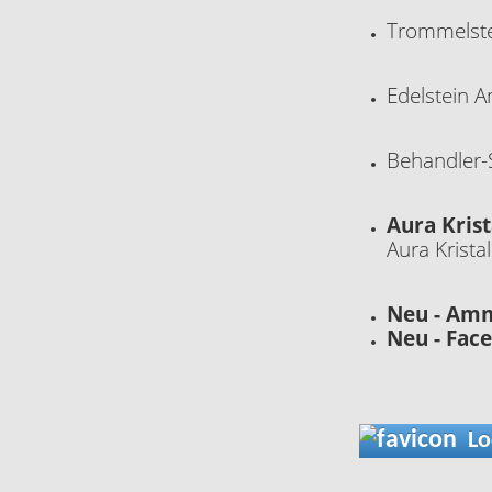
Trommelstei
Edelstein A
Behandler-S
Aura Kris
Aura Kristal
Neu - Amm
Neu - Fac
Loc