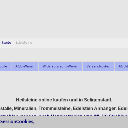
artseite
Edelsteine
obile
AGB-Waren
Widerrufsrecht-Waren
Versandkosten
AGB-D
Heilsteine online kaufen und in Seligenstadt.
istalle, Mineralien, Trommelsteine, Edelstein Anhänger, Ed
strahlen messen, auch Handystrahlen und WLAN Strahlun
ssionCookies,
hen, Wasseradern suchen,
Erdstrahlen
.
Entstörung Bett Sch