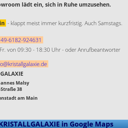
wroom lädt ein, sich in Ruhe umzusehen.
in
- klappt meist immer kurzfristig. Auch Samstags.
49-6182-924631
Fr. von 09:30 - 18:30 Uhr - oder Anrufbeantworter
o@kristallgalaxie.de
LGALAXIE
hannes Malsy
-Straße 38
genstadt am Main
KRISTALLGALAXIE in Google Maps