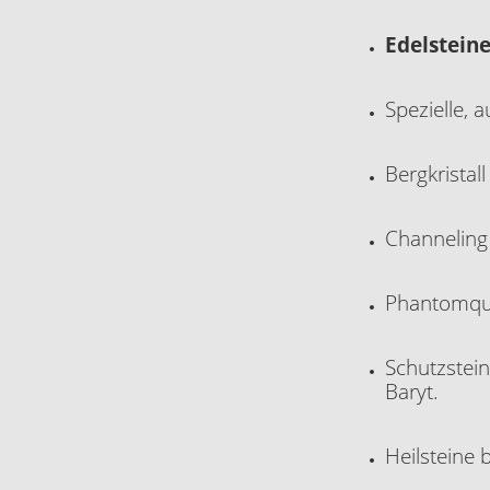
Edelstein
Spezielle,
Bergkristal
Channeling K
Phantomquar
Schutzstein
Baryt.
Heilsteine 