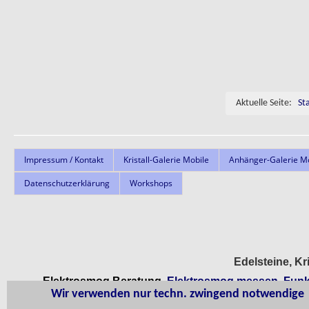
Aktuelle Seite:
St
Impressum / Kontakt
Kristall-Galerie Mobile
Anhänger-Galerie M
Datenschutzerklärung
Workshops
Edelsteine, Kr
Elektrosmog Beratung,
Elektrosmog messen, Funk
Wir verwenden nur techn. zwingend notwendige Se
G
eomantie, Radiästhesie, Wasser suc