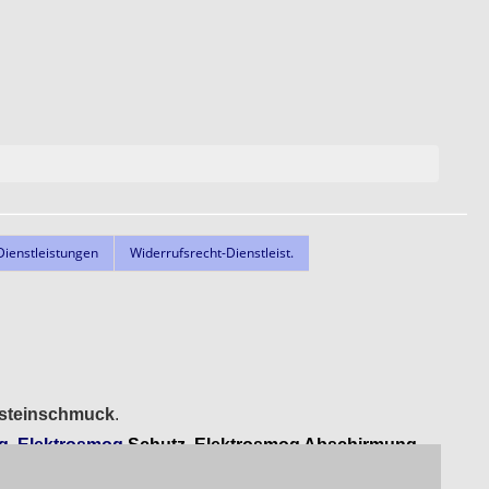
ienstleistungen
Widerrufsrecht-Dienstleist.
elsteinschmuck
.
g, Elektrosmog
Schutz, Elektrosmog Abschirmung
.
lafplatz, Harmonisierung der Wohnung.