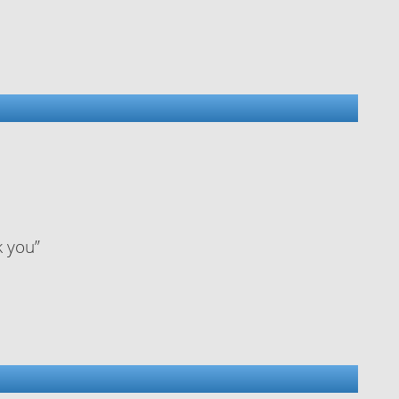
k you
”